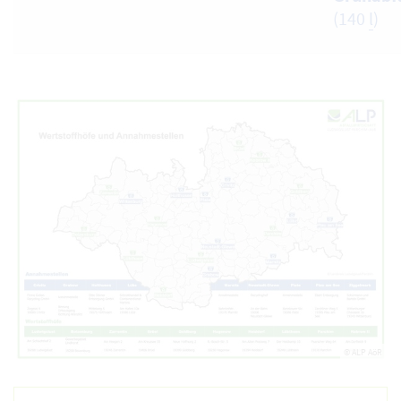
(140
l
)
© ALP AöR