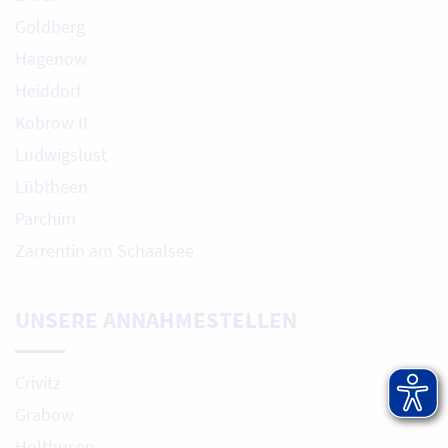
Goldberg
Hagenow
Heiddorf
Kobrow II
Ludwigslust
Lübtheen
Parchim
Zarrentin am Schaalsee
UNSERE ANNAHMESTELLEN
Crivitz
Grabow
Holthusen