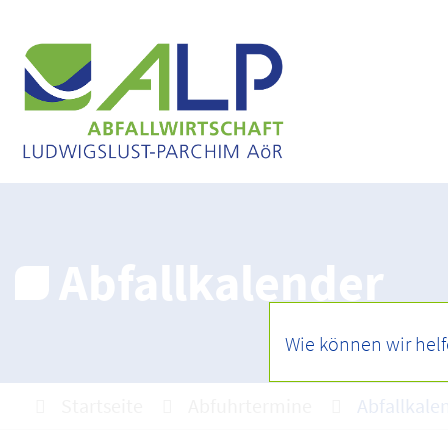
Abfallkalender
Startseite
Abfuhrtermine
Abfallkale