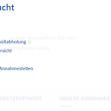
ucht
Kontakt Wertstoffhöfe ALP mbH
üllabholung
info@abfall-lup.de
rsicht
 Annahmestellen
WERTSTOFFHÖFE
UNSERE ANNAHMES