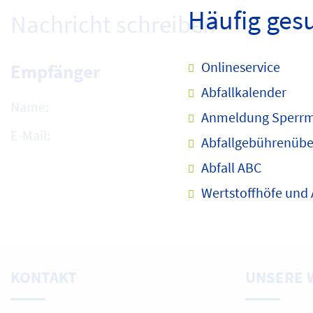
Häufig ges
Nachricht schreiben
Onlineservice
Empfänger
Abfallkalender
Name:
Anmeldung Sperrm
E-Mail:
Abfallgebührenübe
Abfall ABC
Wertstoffhöfe und
KONTAKT
UNSERE 