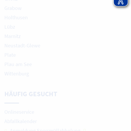
Grabow
Holthusen
Lübz
Marnitz
Neustadt-Glewe
Plate
Plau am See
Wittenburg
HÄUFIG GESUCHT
Onlineservice
Abfallkalender
Anmeldung Sperrmüllabholung