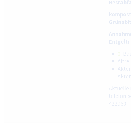
Restabfa
kompost
Grünabf
Annahme
Entgelt:
Ba
Altre
Akten
Akte
Aktuelle 
telefonis
422960