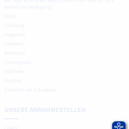
Der Self-Service am Wertstoffhof steht seit 01. Juni
wieder zur Verfügung!
Brüel
Goldberg
Hagenow
Heiddorf
Kobrow II
Ludwigslust
Lübtheen
Parchim
Zarrentin am Schaalsee
UNSERE ANNAHMESTELLEN
Crivitz