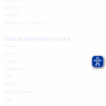
Lübtheen
Parchim
Zarrentin am Schaalsee
UNSERE ANNAHMESTELLEN
Crivitz
Grabow
Holthusen
Lübz
Marnitz
Neustadt-Glewe
Plate