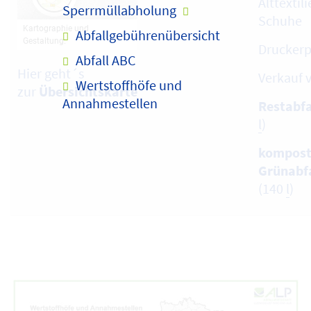
Alttextil
Sperrmüllabholung
Schuhe
Abfallgebührenübersicht
Druckerp
Abfall ABC
Hier geht´s
Verkauf 
Wertstoffhöfe und
zur
Übersichtskarte
Annahmestellen
Restabfa
l
)
kompost
Grünabf
(140
l
)