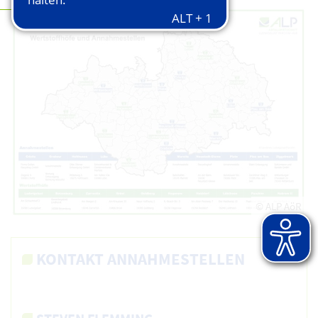
© ALP AöR
KONTAKT ANNAHMESTELLEN