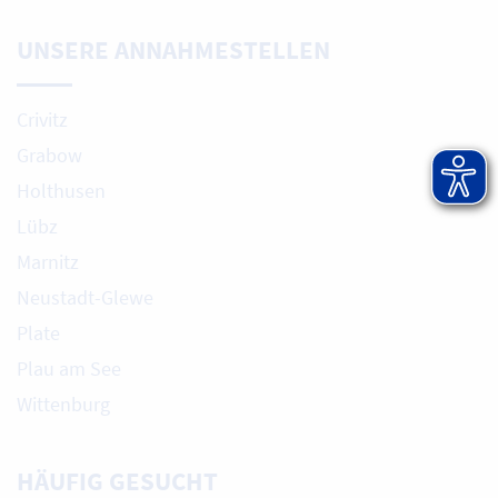
UNSERE ANNAHMESTELLEN
Crivitz
Grabow
Holthusen
Lübz
Marnitz
Neustadt-Glewe
Plate
Plau am See
Wittenburg
HÄUFIG GESUCHT