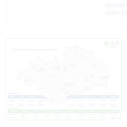
Aktuelle 
unter: 0
© ALP AöR