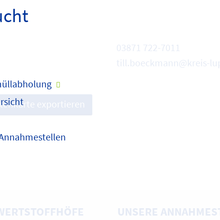
ucht
03871 722-7011
till.boeckmann@kreis-lu
üllabholung
rsicht
itenkarte exportieren
 Annahmestellen
WERTSTOFFHÖFE
UNSERE ANNAHMES