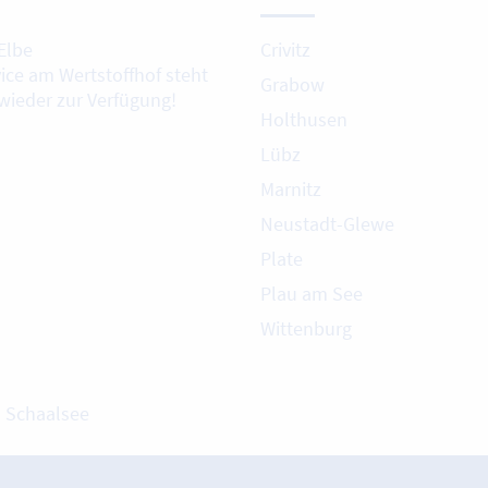
Elbe
Crivitz
vice am Wertstoffhof steht
Grabow
 wieder zur Verfügung!
Holthusen
Lübz
Marnitz
Neustadt-Glewe
Plate
Plau am See
Wittenburg
m Schaalsee