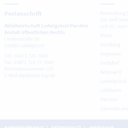
Postanschrift
Boizenburg/
Der Self-Ser
Abfallwirtschaft Ludwigslust-Parchim
seit 01. Juni
Anstalt öffentlichen Rechts
Brüel
Lindenstraße 30
Goldberg
19288 Ludwigslust
Hagenow
Tel: 03871 722-7000
Fax: 03871 722-77 7000
Heiddorf
Behördennummer 115
Kobrow II
E-Mail:alp@kreis-lup.de
Ludwigslust
Lübtheen
Parchim
Zarrentin a
BARRIEREFREIHEIT
DATENSCHUTZ
IMPRESSUM