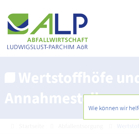
Wertstoffhöfe un
Annahmestellen
Startseite
Abfallentsorgung
Wertsto