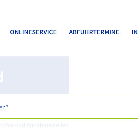
ONLINESERVICE
ABFUHRTERMINE
I
d
ffhöfe und Annahmestellen