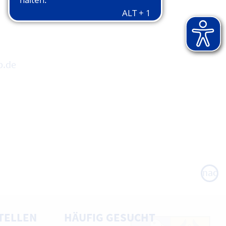
p.de
nach
oben
TELLEN
HÄUFIG GESUCHT