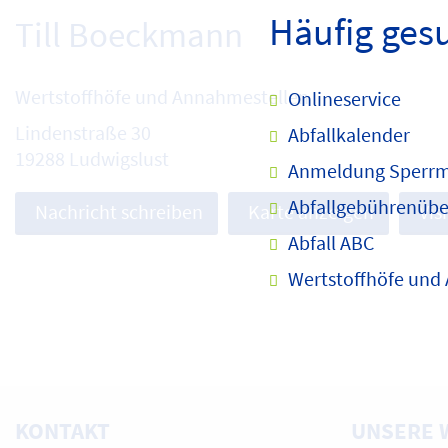
Häufig ges
Till Boeckmann
Wertstoffhöfe und Annahmestellen
Onlineservice
Lindenstraße 30
Abfallkalender
19288 Ludwigslust
Anmeldung Sperrm
Abfallgebührenübe
Nachricht schreiben
Karte anzeigen
Vis
Abfall ABC
Wertstoffhöfe und
KONTAKT
UNSERE 