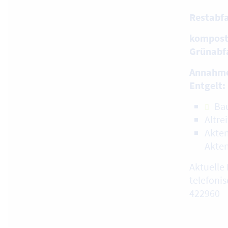
Restabfa
kompost
Grünabf
Annahme
Entgelt:
Ba
Altre
Akten
Akte
Aktuelle 
telefonis
422960