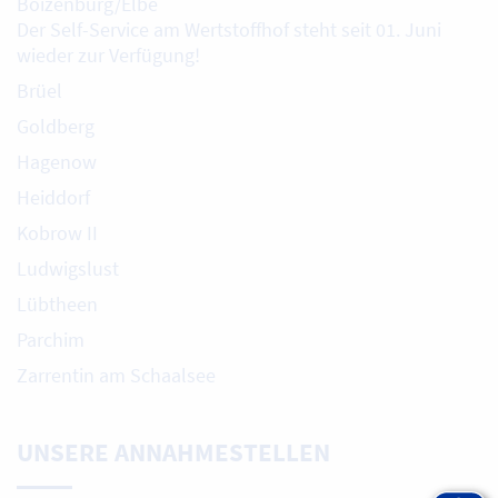
Boizenburg/Elbe
Der Self-Service am Wertstoffhof steht seit 01. Juni
wieder zur Verfügung!
Brüel
Goldberg
Hagenow
Heiddorf
Kobrow II
Ludwigslust
Lübtheen
Parchim
Zarrentin am Schaalsee
UNSERE ANNAHMESTELLEN