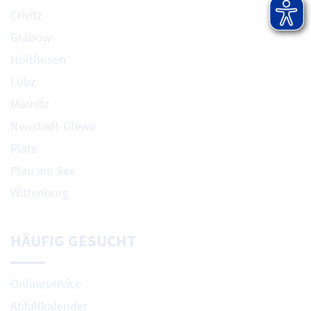
Crivitz
Grabow
Holthusen
Lübz
Marnitz
Neustadt-Glewe
Plate
Plau am See
Wittenburg
HÄUFIG GESUCHT
Onlineservice
Abfallkalender