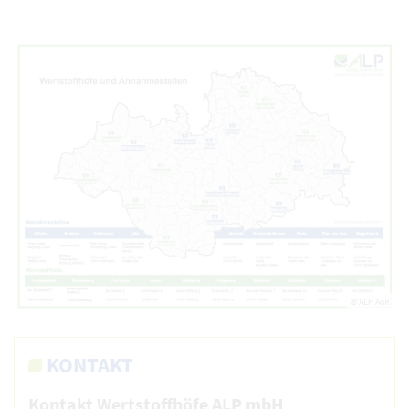
© ALP AöR
KONTAKT
Kontakt Wertstoffhöfe ALP mbH