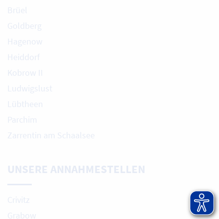
Brüel
Goldberg
Hagenow
Heiddorf
Kobrow II
Ludwigslust
Lübtheen
Parchim
Zarrentin am Schaalsee
UNSERE ANNAHMESTELLEN
Crivitz
Grabow