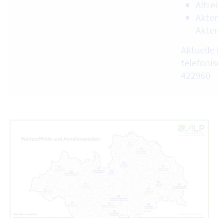
Altre
Akten
Akte
Aktuelle 
telefonis
422960