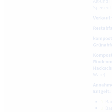
Alt-und Fr
Speiseöl
Verkauf 
Restabfa
kompost
Grünabf
Kompost
Rindenm
Hackschn
Ware)
Annahme
Entgelt:
Ba
Ba