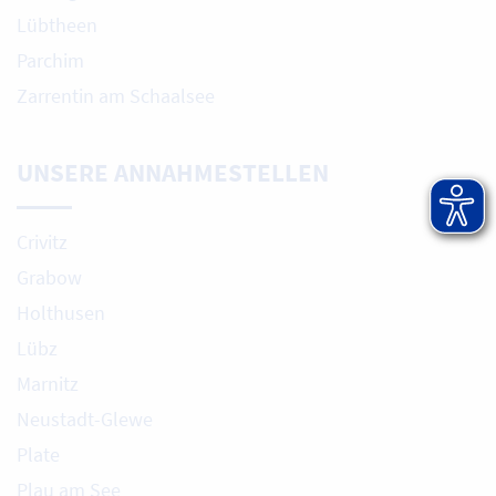
Lübtheen
Parchim
Zarrentin am Schaalsee
UNSERE ANNAHMESTELLEN
Crivitz
Grabow
Holthusen
Lübz
Marnitz
Neustadt-Glewe
Plate
Plau am See