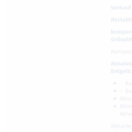
Verkauf
Restabf
kompost
Grünabf
Kompost
Annahm
Entgelt:
Ba
Ba
Altre
Akte
Akte
Aktuelle