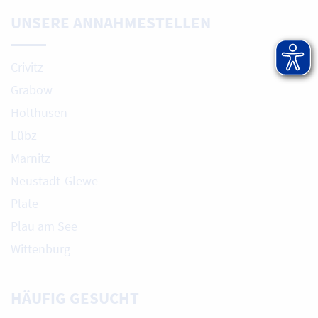
UNSERE ANNAHMESTELLEN
Crivitz
Grabow
Holthusen
Lübz
Marnitz
Neustadt-Glewe
Plate
Plau am See
Wittenburg
HÄUFIG GESUCHT