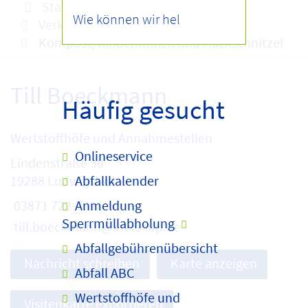
Startseite
Abfallentsorgung
Verkauf von
Kompost, Rindenmulch und Hackschnitzel
Till Boeckmann
Häufig gesucht
Wertstoffhöfe und Annahmestellen
Onlineservice
Lindenstraße 30
Abfallkalender
19288 Ludwigslust
Anmeldung
03871 722-7011
Sperrmüllabholung
till.boeckmann@kreis-lup.de
Abfallgebührenübersicht
Nachricht schreiben
Karte anzeigen
Abfall ABC
Wertstoffhöfe und
Visitenkarte exportieren