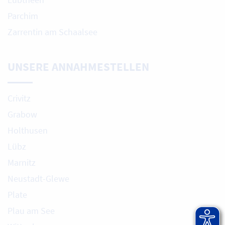
Parchim
Zarrentin am Schaalsee
UNSERE ANNAHMESTELLEN
Crivitz
Grabow
Holthusen
Lübz
Marnitz
Neustadt-Glewe
Plate
Plau am See