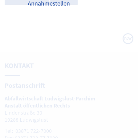
Annahmestellen
nach
oben
KONTAKT
Postanschrift
Abfallwirtschaft Ludwigslust-Parchim
Anstalt öffentlichen Rechts
Lindenstraße 30
19288 Ludwigslust
Tel: 03871 722-7000
Fax: 03871 722-77 7000