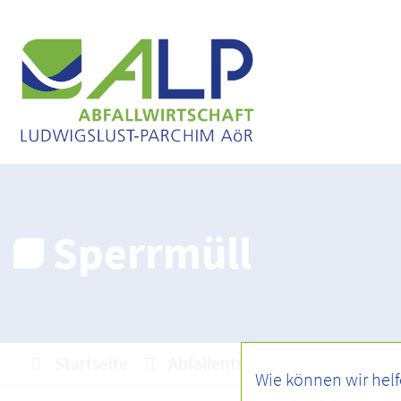
Sperrmüll
Startseite
Abfallentsorgung
Abfallar