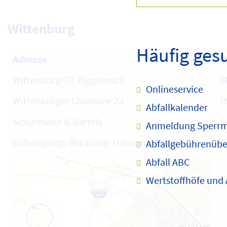
Wittenburg
Häufig ges
Adresse
Ö
Wittenburg
OT
Ziggelmark
M
Onlineservice
Wittenburger Chaussee 2a
0
Abfallkalender
Schürmann & Bartels
S
Anmeldung Sperrm
Entsorgungs-Recycling-Transport
GmbH
0
Abfallgebührenübe
Abfall ABC
Wertstoffhöfe und