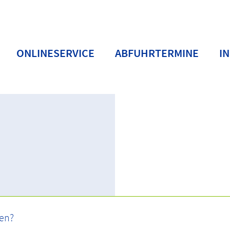
ONLINESERVICE
ABFUHRTERMINE
I
ten
Sperrmüll