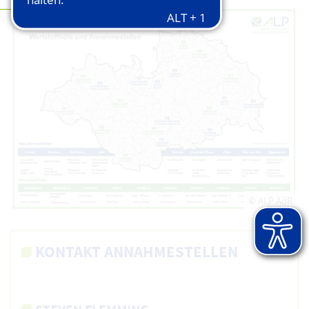
© ALP AöR
KONTAKT ANNAHMESTELLEN