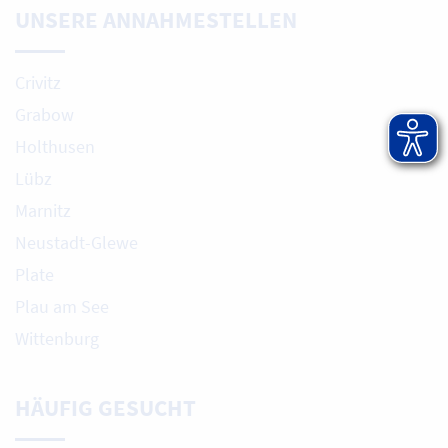
UNSERE ANNAHMESTELLEN
Crivitz
Grabow
Holthusen
Lübz
Marnitz
Neustadt-Glewe
Plate
Plau am See
Wittenburg
HÄUFIG GESUCHT