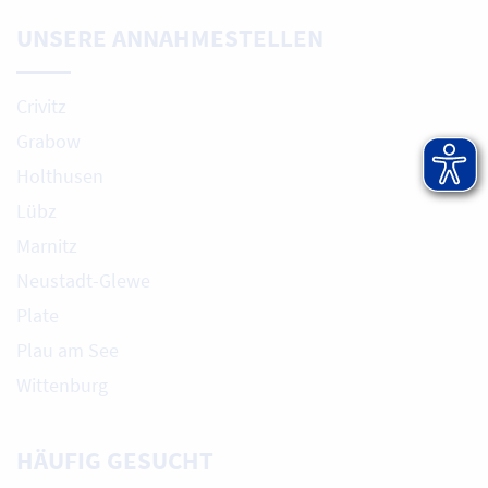
UNSERE ANNAHMESTELLEN
Crivitz
Grabow
Holthusen
Lübz
Marnitz
Neustadt-Glewe
Plate
Plau am See
Wittenburg
HÄUFIG GESUCHT