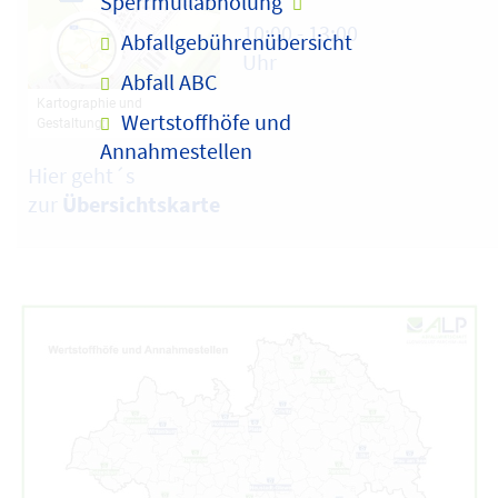
Sperrmüllabholung
10:00 - 13:00
Abfallgebührenübersicht
Uhr
Abfall ABC
Wertstoffhöfe und
Annahmestellen
Hier geht´s
zur
Übersichtskarte