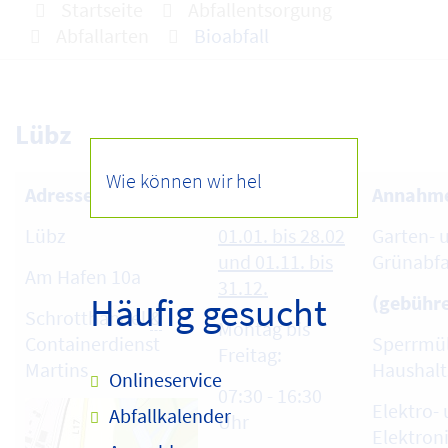
Startseite
Abfallentsorgung
Abfallarten
Bioabfall
Lübz
Adresse
Öffnungszeiten
Annahme
Lübz
01.01. bis 28.02
Garten- 
und 01.11. bis
Grünabfa
Am Hafen 10a
31.12.
Häufig gesucht
(gebühre
Schrotthandel
&
Montag bis
Containerdienst
Sperrmül
Freitag:
Martins
Haushalt
Onlineservice
07:30 - 16:30
Elektro-
Abfallkalender
Uhr
Elektron