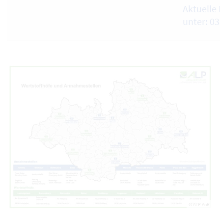
Aktuelle 
unter: 0
© ALP AöR