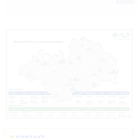
422960
© ALP AöR
KONTAKT