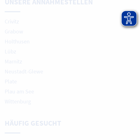
UNSERE ANNAHMESTELLEN
Crivitz
Grabow
Holthusen
Lübz
Marnitz
Neustadt-Glewe
Plate
Plau am See
Wittenburg
HÄUFIG GESUCHT