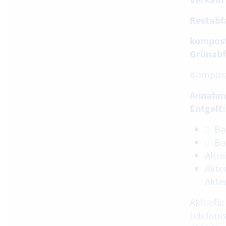
Restabf
kompost
Grünabf
Kompost
Annahm
Entgelt:
Ba
Ba
Altre
Akte
Akte
Aktuelle
telefoni