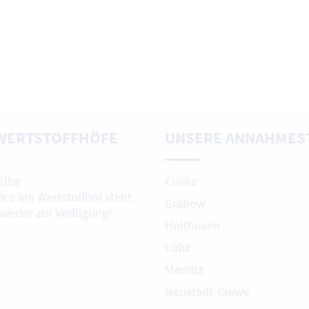
WERTSTOFFHÖFE
UNSERE ANNAHMES
Elbe
Crivitz
vice am Wertstoffhof steht
Grabow
 wieder zur Verfügung!
Holthusen
Lübz
Marnitz
Neustadt-Glewe