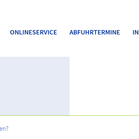
ONLINESERVICE
ABFUHRTERMINE
I
BC
Buchstaben D-F