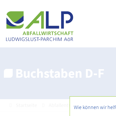
Buchstaben D-F
Startseite
Abfallentsorgung
Abfall A