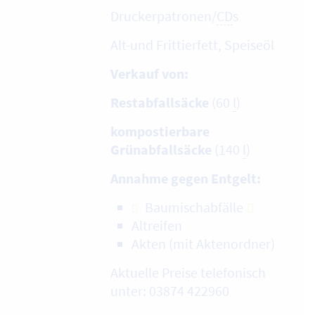
Druckerpatronen/
CD
s
Alt-und Frittierfett, Speiseöl
Verkauf von:
Restabfallsäcke
(60
l
)
kompostierbare
Grünabfallsäcke
(140
l
)
Annahme gegen Entgelt:
Baumischabfälle
Altreifen
Akten (mit Aktenordner)
Aktuelle Preise telefonisch
unter: 03874 422960