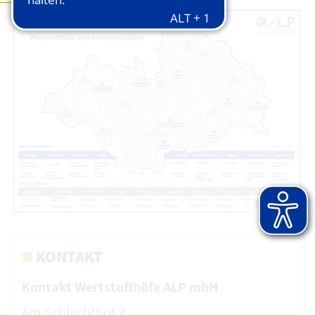
© ALP AöR
KONTAKT
Kontakt Wertstoffhöfe ALP mbH
Am Schlachthof 2