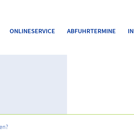
ONLINESERVICE
ABFUHRTERMINE
I
BC
Buchstaben D-F