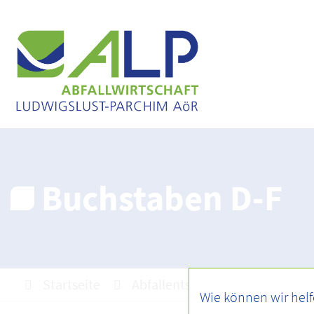
Buchstaben D-F
Startseite
Abfallentsorgung
Abfall A