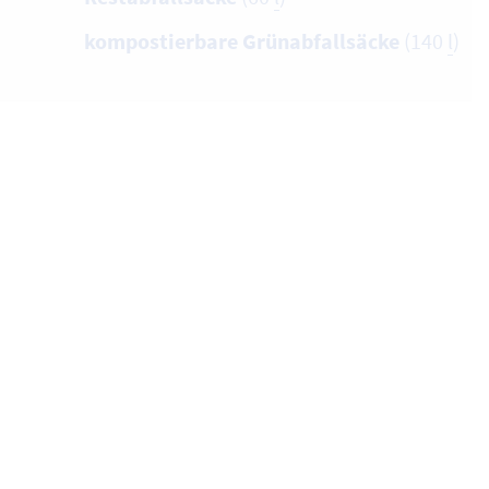
kompostierbare Grünabfallsäcke
(140
l
)