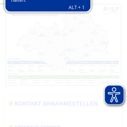
© ALP AöR
KONTAKT ANNAHMESTELLEN