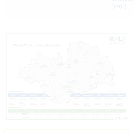
(140
l
)
© ALP AöR