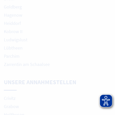
Goldberg
Hagenow
Heiddorf
Kobrow II
Ludwigslust
Lübtheen
Parchim
Zarrentin am Schaalsee
UNSERE ANNAHMESTELLEN
Crivitz
Grabow
Holthusen