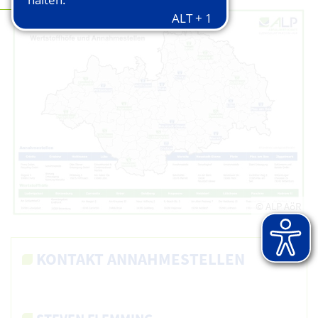
© ALP AöR
KONTAKT ANNAHMESTELLEN