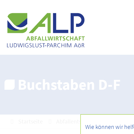
Buchstaben D-F
Startseite
Abfallentsorgung
Abfall A