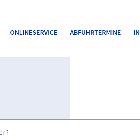
ONLINESERVICE
ABFUHRTERMINE
I
BC
Buchstaben D-F